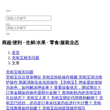
商超/便利 · 生鲜/水果 · 零食/服装业态
首页
充电宝相关问题
文章
充电宝相关问题
充电宝后台登录网址
充电宝拆机操作视频
充电宝清洁维
护操作
商家清除实名信息操作
【充电宝】押金退款按钮
为灰色，如何解冻押金单？
查看设备状态，测试弹出？
订单金额如何操作退部分金额？
查询柜机内的充电宝和
孔位状态？
充电宝入库？
充电宝绑定代理商和解绑？
充
电宝已经归，还但是订单未结束仍在进行中计费？
充电
宝优惠券如何创建？
充电宝自动提现操作指引