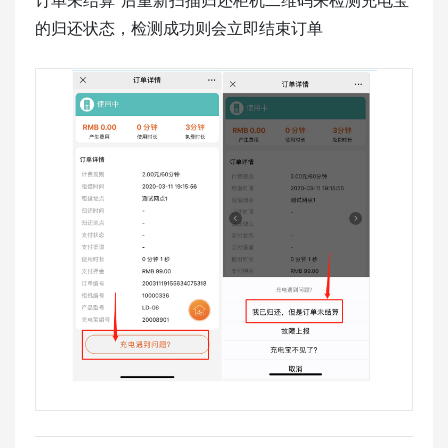
订单未结算”后重新扫描归还柜机二维码来检测充电宝
的归还状态，检测成功则会立即结束订单