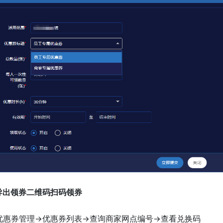
.导出领券二维码扫码领券
优惠券管理->优惠券列表->查询商家网点编号->查看兑换码