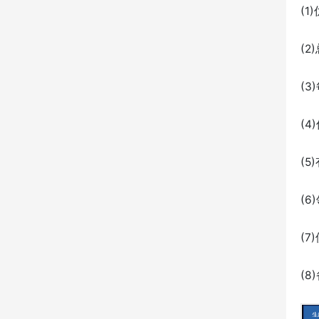
(
(
(
(
(
(
(
(