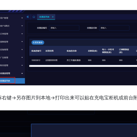
标右键->另存图片到本地->打印出来可以贴在充电宝柜机或前台