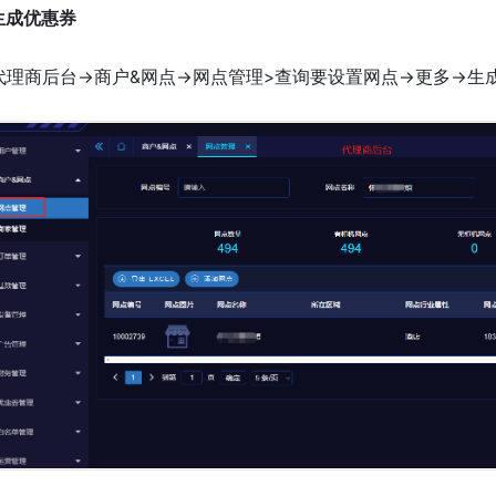
.生成优惠券
代理商后台->商户&网点->网点管理>查询要设置网点->更多->生