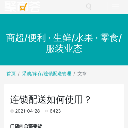
商超/便利 · 生鲜/水果 · 零食/
服装业态
首页
采购/库存/连锁配送管理
文章
连锁配送如何使用？
2021-04-28
6423
门店向总部要货