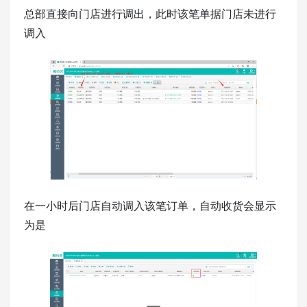
总部直接向门店进行调出，此时该笔单据门店未进行
调入
在一小时后门店自动调入该笔订单，自动收货会显示
为是