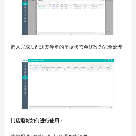
调入完成后配送差异单的单据状态会修改为完全处理
门店退货如何进行使用：