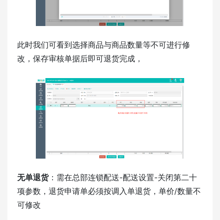
此时我们可看到选择商品与商品数量等不可进行修
改，保存审核单据后即可退货完成，
无单退货
：需在总部连锁配送-配送设置-关闭第二十
项参数，退货申请单必须按调入单退货，单价/数量不
可修改