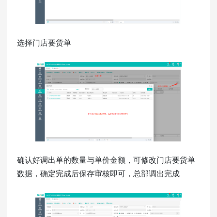
选择门店要货单
确认好调出单的数量与单价金额，可修改门店要货单
数据，确定完成后保存审核即可，总部调出完成