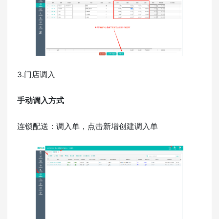
3.门店调入
手动调入方式
连锁配送：调入单，点击新增创建调入单