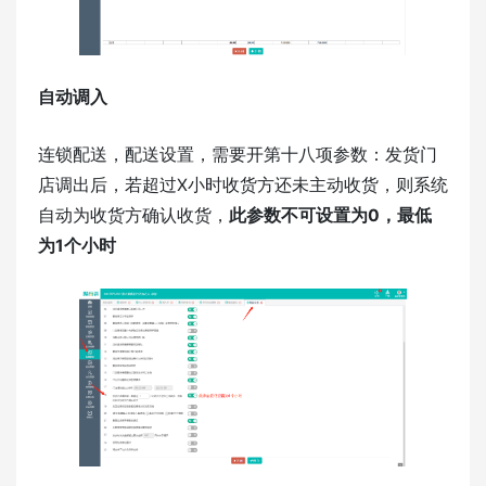
自动调入
连锁配送，配送设置，需要开第十八项参数：发货门
店调出后，若超过X小时收货方还未主动收货，则系统
自动为收货方确认收货，
此参数不可设置为0，最低
为1个小时