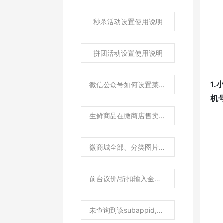
秒杀活动设置使用说明
拼团活动设置使用说明
1
微信公众号如何设置菜单打开排队网零售助手小程序
机
生鲜商品在微商店售卖如何管理库存？
微商城全部、分类图片如何进行设置
前台议价/折扣输入金额后提示权限不足
未查询到该subappid,请更换重试如何处理？