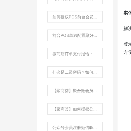
实
如何授权POS前台会员自由充值权限？
解
前台POS单独配置聚好付收款？
登
方
微商店订单支付报错：由于小程序违规，支付功能暂时无法使用处理方法？
什么是二级密码？如何设置二级密码？
【聚商荟】聚合微会员平台小程序支付appid，如何配置？
【聚商荟】如何授权公众号推送消费信息给用户？
公众号会员注册短信验证次数如何充值？