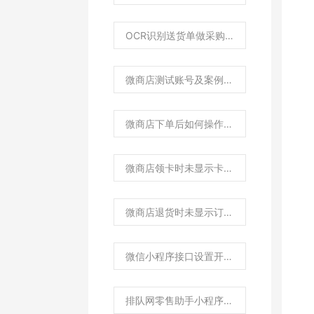
OCR识别送货单做采购入库操作流程？
微商店测试账号及案例商城
微商店下单后如何操作退货？
微商店领卡时未显示卡类型如何处理？
微商店退货时未显示订单如何处理？
微信小程序接口设置开通指引
排队网零售助手小程序如何连接蓝牙打印批发单据？