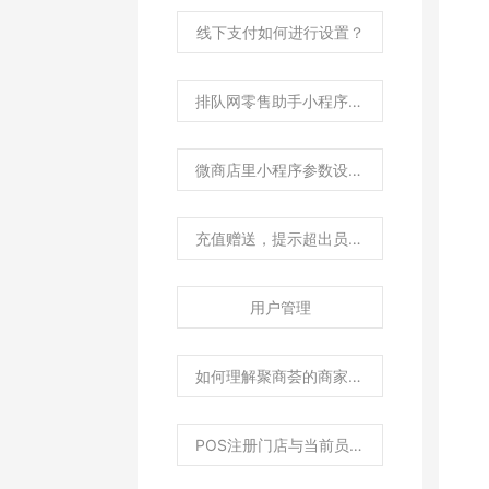
线下支付如何进行设置？
排队网零售助手小程序里商品资料不显示数据，新增商品时不显示类别？
微商店里小程序参数设置？
充值赠送，提示超出员工赠送金额权限如何处理？
用户管理
如何理解聚商荟的商家编码和账号密码？
POS注册门店与当前员工登录门店不一致，如何处理？