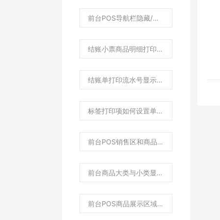
前台POS导航栏隐藏/菜单栏单双列如何设置？
结账小票商品明细打印如何设置倍高倍宽？
结账单打印流水号显示为空？
标签打印项如何设置单独打印颜色和尺码？
前台POS销售区和商品区域显示宽度如何调整？
前台商品大类与小类显示位置布局如何调整？
前台POS商品展示区域字体大小如何调整？