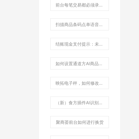
前台每笔交易都必须录入会员如何设置？
扫描商品条码点单语音播报设置
结账现金支付提示：未付全款或未全额付款，请检查？
如何设置通道方AI商品云端图片库优先？
映拓电子秤，如何修改为主动通讯协议？
（新）食方插件AI识别程序如何进行使用？
聚商荟前台如何进行换货