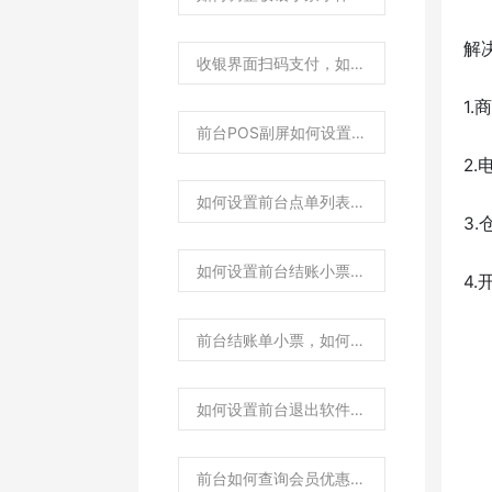
解
收银界面扫码支付，如何隐藏不显示结账界面？
1
前台POS副屏如何设置应付金额显示抹零前还是抹零后金额？
2
如何设置前台点单列表里的数量/价格/小计金额，小数点后不显示数值0？
3
如何设置前台结账小票里的数量/价格/小计金额小数点后不显示数值0？
4
前台结账单小票，如何设置打印销售单号条码？
如何设置前台退出软件自动关机？
前台如何查询会员优惠券？