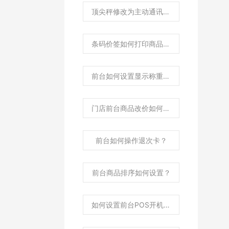
顶尖秤修改为主动通讯协议操作？
条码价签如何打印商品属性内容？
前台如何设置显示称重商品市斤价格及市斤单位？
门店前台商品改价如何同步后台更新零售价？
前台如何操作退次卡？
前台商品排序如何设置？
如何设置前台POS开机启动?