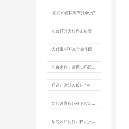
前台如何快速查找会员?
前台打开支付界面语音提示“请出示付款码"如何设置？
支付宝NFC支付操作配置说明？
前台参数：启用扫码设备识别有什么作用？
通道1: 激活AI报错 "AI秤SDK安装文件解压异常"？
如何设置条码秤下传双倍商品价格？
预包装如何打印自定义属性内容？