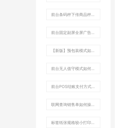
前台条码秤下传商品秤内码取条码后4位如何设置？
前台固定副屏全屏广告如何设置？
【新版】预包装模式如何设置？
前台无人值守模式如何进行设置？
前台POS结账支付方式如何设置为两列显示？
联网查询销售单如何操作?
标签纸张规格较小打印条形码不全如何处理？