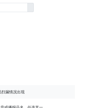
态
品扫漏情况出现
提示音或播报品名，任选其一