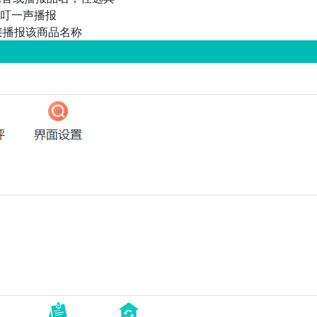
有叮一声播报
接播报该商品名称