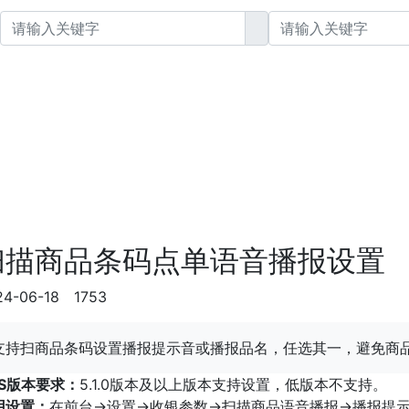
商超/便利 · 生鲜/水果 · 零食/服装业
扫描商品条码点单语音播报设置
24-06-18
1753
支持扫商品条码设置播报提示音或播报品名，任选其一，避免商
OS版本要求：
5.1.0版本及以上版本支持设置，低版本不支持。
用设置：
在前台->设置->收银参数->扫描商品语音播报->播报