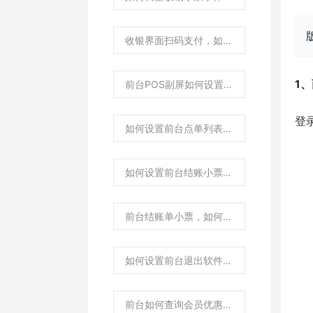
收银界面扫码支付，如何隐藏不显示结账界面？
1
前台POS副屏如何设置应付金额显示抹零前还是抹零后金额？
登
如何设置前台点单列表里的数量/价格/小计金额，小数点后不显示数值0？
如何设置前台结账小票里的数量/价格/小计金额小数点后不显示数值0？
前台结账单小票，如何设置打印销售单号条码？
如何设置前台退出软件自动关机？
前台如何查询会员优惠券？