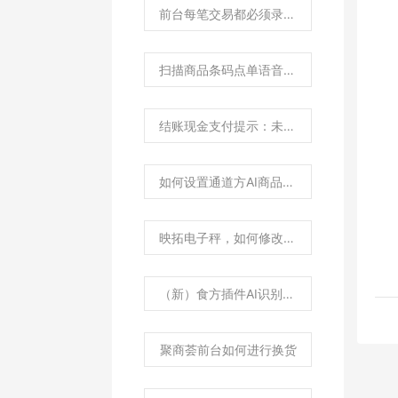
前台每笔交易都必须录入会员如何设置？
扫描商品条码点单语音播报设置
结账现金支付提示：未付全款或未全额付款，请检查？
如何设置通道方AI商品云端图片库优先？
映拓电子秤，如何修改为主动通讯协议？
（新）食方插件AI识别程序如何进行使用？
聚商荟前台如何进行换货