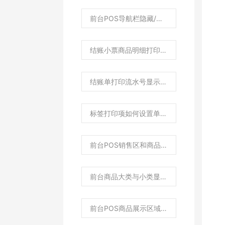
前台POS导航栏隐藏/菜单栏单双列如何设置？
结账小票商品明细打印如何设置倍高倍宽？
结账单打印流水号显示为空？
标签打印项如何设置单独打印颜色和尺码？
前台POS销售区和商品区域显示宽度如何调整？
前台商品大类与小类显示位置布局如何调整？
前台POS商品展示区域字体大小如何调整？