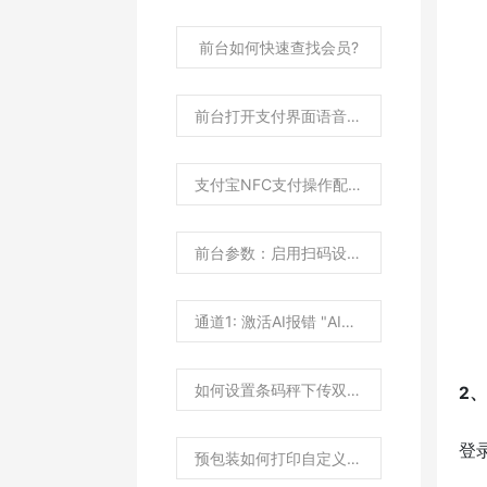
前台如何快速查找会员?
前台打开支付界面语音提示“请出示付款码"如何设置？
支付宝NFC支付操作配置说明？
前台参数：启用扫码设备识别有什么作用？
通道1: 激活AI报错 "AI秤SDK安装文件解压异常"？
如何设置条码秤下传双倍商品价格？
2
登
预包装如何打印自定义属性内容？