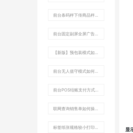
前台条码秤下传商品秤内码取条码后4位如何设置？
前台固定副屏全屏广告如何设置？
【新版】预包装模式如何设置？
前台无人值守模式如何进行设置？
前台POS结账支付方式如何设置为两列显示？
联网查询销售单如何操作?
标签纸张规格较小打印条形码不全如何处理？
显