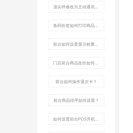
顶尖秤修改为主动通讯协议操作？
条码价签如何打印商品属性内容？
前台如何设置显示称重商品市斤价格及市斤单位？
门店前台商品改价如何同步后台更新零售价？
前台如何操作退次卡？
前台商品排序如何设置？
如何设置前台POS开机启动?