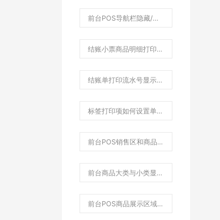
前台POS导航栏隐藏/菜单栏单双列如何设置？
结账小票商品明细打印如何设置倍高倍宽？
结账单打印流水号显示为空？
标签打印项如何设置单独打印颜色和尺码？
前台POS销售区和商品区域显示宽度如何调整？
前台商品大类与小类显示位置布局如何调整？
前台POS商品展示区域字体大小如何调整？