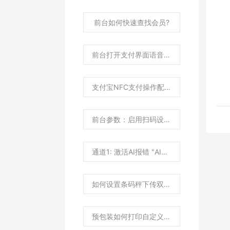
前台如何快速查找会员?
前台打开支付界面语音提示“请出示付款码"如何设置？
支付宝NFC支付操作配置说明？
前台参数：启用扫码设备识别有什么作用？
通道1: 激活AI报错 "AI秤SDK安装文件解压异常"？
如何设置条码秤下传双倍商品价格？
预包装如何打印自定义属性内容？