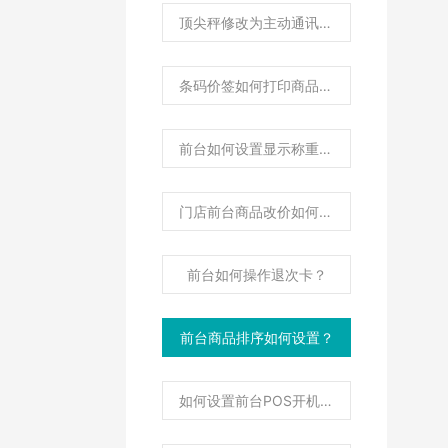
顶尖秤修改为主动通讯协议操作？
条码价签如何打印商品属性内容？
前台如何设置显示称重商品市斤价格及市斤单位？
门店前台商品改价如何同步后台更新零售价？
前台如何操作退次卡？
前台商品排序如何设置？
如何设置前台POS开机启动?