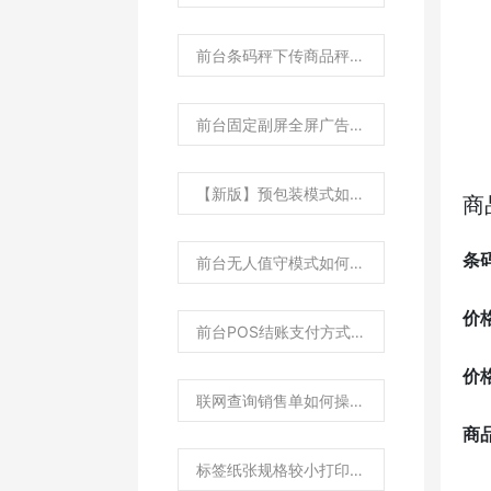
前台条码秤下传商品秤内码取条码后4位如何设置？
前台固定副屏全屏广告如何设置？
【新版】预包装模式如何设置？
商
条
前台无人值守模式如何进行设置？
价
前台POS结账支付方式如何设置为两列显示？
价
联网查询销售单如何操作?
商
标签纸张规格较小打印条形码不全如何处理？