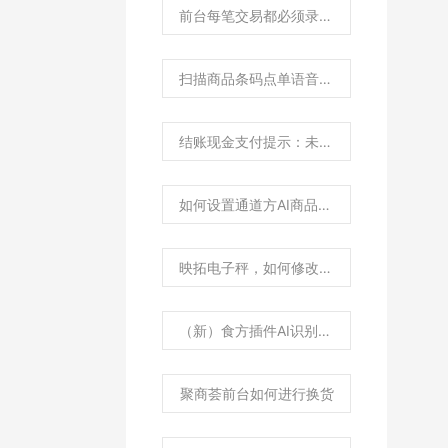
前台每笔交易都必须录入会员如何设置？
扫描商品条码点单语音播报设置
结账现金支付提示：未付全款或未全额付款，请检查？
如何设置通道方AI商品云端图片库优先？
映拓电子秤，如何修改为主动通讯协议？
（新）食方插件AI识别程序如何进行使用？
聚商荟前台如何进行换货