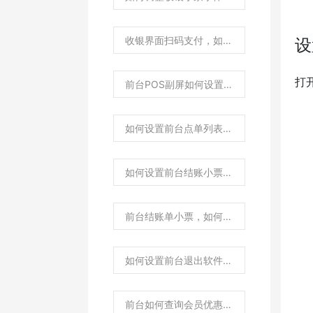
收银界面扫码支付，如何隐藏不显示结账界面？
设
打
前台POS副屏如何设置应付金额显示抹零前还是抹零后金额？
如何设置前台点单列表里的数量/价格/小计金额，小数点后不显示数值0？
如何设置前台结账小票里的数量/价格/小计金额小数点后不显示数值0？
前台结账单小票，如何设置打印销售单号条码？
如何设置前台退出软件自动关机？
前台如何查询会员优惠券？