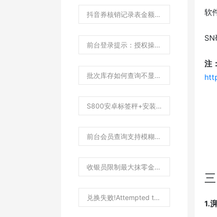
软
抖音券核销记录表金额字段来源解析？
S
前台登录提示：授权操作发生错误！
注
批次库存如何查询不显示负库存和0库存商品？
htt
S800安卓标签秤+安装食方AI安卓标签秤软件
前台会员查询支持模糊查询怎么设置？
收银员限制最大抹零金额如何设置？
三
兑换失败!Attempted to divide by zero？
1.