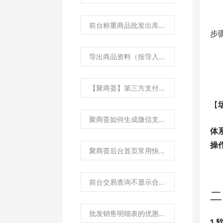
前台称重商品批发出库单称重数量如何获取？
步
导出商品资料（按导入模板）导入到其他聚商荟商编中操作流程？
【聚商荟】第三方支付明细表与聚好付报表对账？
【
聚商荟如何生成微信支付后商家电子小票？
体
操
聚商荟后台首页常用快捷图标如何设置？
前台交易查询不显示合计金额？
二
批发销售明细表的优惠金额是如何计算的？
1.