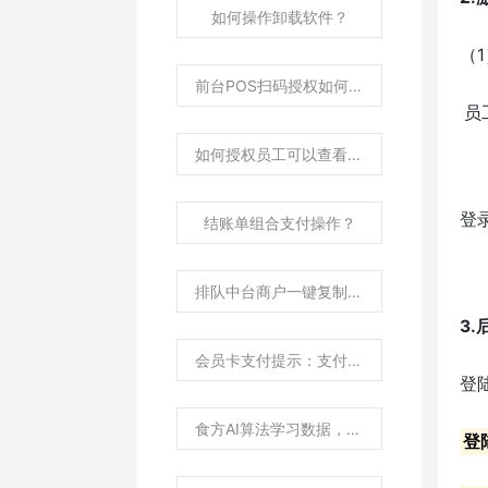
如何操作卸载软件？
（
前台POS扫码授权如何操作？
员
如何授权员工可以查看其他门店库存权限？
登
结账单组合支付操作？
排队中台商户一键复制功能有什么作用？
3
会员卡支付提示：支付金额、积分均为0不支持该交易？
登
食方AI算法学习数据，如何通过拷贝文件方式到另一台机器上使用？
登