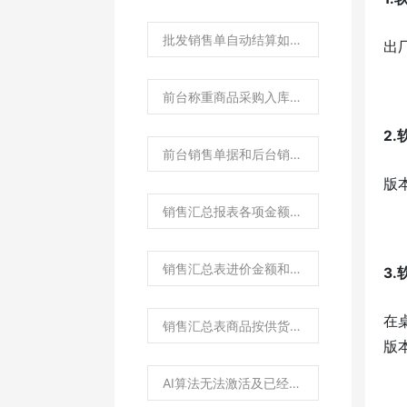
批发销售单自动结算如何设置？
出
前台称重商品采购入库录入称重数量如何操作？
2
前台销售单据和后台销售单据笔数不一致？
版
销售汇总报表各项金额数据计算说明？
销售汇总表进价金额和进销存报表pos销售成本金额不一致原因？
3
在
销售汇总表商品按供货商和商品条码查询数据不一致，如何排查？
版
AI算法无法激活及已经激活突然出现所有商品都不能识别问题，如何排查？