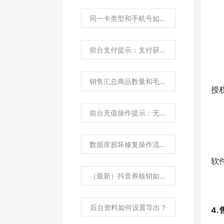
同一卡类型和手机号如何操作发多张卡？
前台支付提示：支付获取结果失败，请到异常订单处理？
销售汇总商品数量和毛利汇总数量不一致原因？
授
前台充值操作提示：无充值方案？
数据库损坏修复操作流程？
软
（最新）抖音券核销如何对接？
后台资料如何设置导出？
4