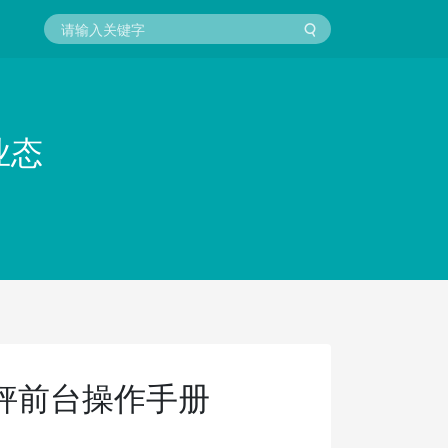
业态
银秤前台操作手册