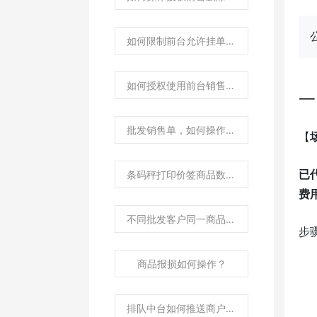
如何限制前台允许挂单最大数量？
如何授权使用前台销售单复制功能？
一
批发销售单，如何操作本单商品统一批量调价？
【
已
条码秤打印价签商品数量金额和收银界面扫码出来的数量金额不一致？
费
不同批发客户同一商品不同批发价格，如何设置？
步
商品报损如何操作？
排队中台如何推送商户软件版本升级？