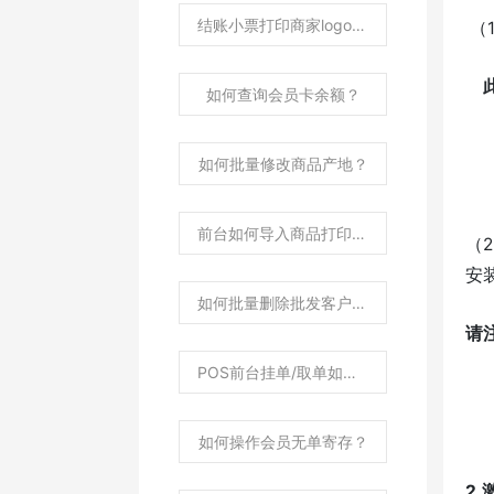
结账小票打印商家logo图片如何设置？
（
此
如何查询会员卡余额？
如何批量修改商品产地？
前台如何导入商品打印条码价签？
（
安
如何批量删除批发客户资料？
请
POS前台挂单/取单如何操作？
如何操作会员无单寄存？
2