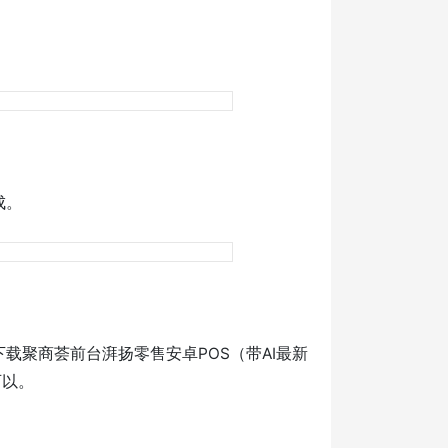
成。
下载聚商荟前台湃扬零售安卓POS（带AI最新
可以。